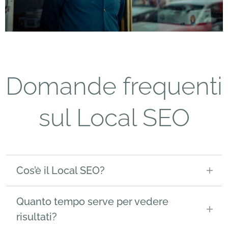
Domande frequenti
sul Local SEO
Cos’è il Local SEO?
Il Local SEO è l’insieme di strategie per far
Quanto tempo serve per vedere
trovare la tua attività nelle ricerche locali, come
risultati?
“ristorante vicino a me” o “idraulico a Milano”. Si